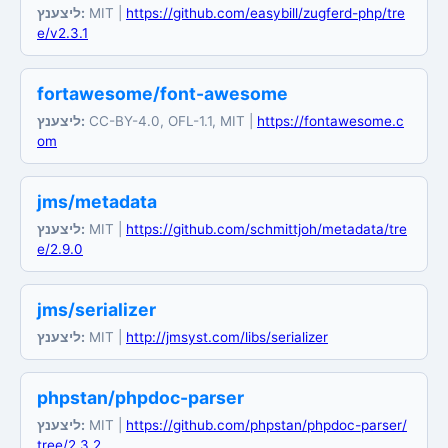
ליצענץ:
MIT |
https://github.com/easybill/zugferd-php/tre
e/v2.3.1
fortawesome/font-awesome
ליצענץ:
CC-BY-4.0, OFL-1.1, MIT |
https://fontawesome.c
om
jms/metadata
ליצענץ:
MIT |
https://github.com/schmittjoh/metadata/tre
e/2.9.0
jms/serializer
ליצענץ:
MIT |
http://jmsyst.com/libs/serializer
phpstan/phpdoc-parser
ליצענץ:
MIT |
https://github.com/phpstan/phpdoc-parser/
tree/2.3.2