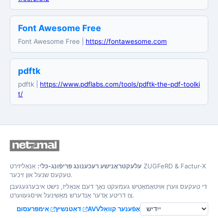
Font Awesome Free
Font Awesome Free |
https://fontawesome.com
pdftk
pdftk |
https://www.pdflabs.com/tools/pdftk-the-pdf-toolki
t/
אַנאַליזירט ZUGFeRD & Factur-X
עלעקטראָנישע רעכענונג פּריפֿונג-כּלי:
טעקעס שנעל און זיכער.
די טעקעס ווערן אויטאָמאַטיש געמעקט נאָך דעם אַנאַליז, נישט איבערגעגעבן
צו דריטע אָדער אַנדערש מאַשינעל אויסגעווערט.
אימפּרעסום
דאַטנשיץ
AVV
אָפֿענער קוואַל