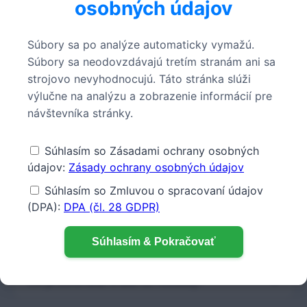
osobných údajov
v ich digitálnej transformácii a realizujeme
komplexné softvérové projekty s vášňou a
Súbory sa po analýze automaticky vymažú.
severonemeckou priamosťou.
Radi podporíme
Súbory sa neodovzdávajú tretím stranám ani sa
aj vás pri realizácii vášho individuálneho
strojovo nevyhodnocujú. Táto stránka slúži
softvérového alebo automatizačného projektu
výlučne na analýzu a zobrazenie informácií pre
– neváhajte nás kontaktovať!
návštevníka stránky.
Stiahnuť testovacie súbory:
Súhlasím so Zásadami ochrany osobných
údajov:
Zásady ochrany osobných údajov
Príklad ZUGFeRD v1 (XML)
Súhlasím so Zmluvou o spracovaní údajov
Príklad ZUGFeRD v2 / Factur-X (XML)
(DPA):
DPA (čl. 28 GDPR)
Často kladené otázky (FAQ)
Súhlasím & Pokračovať
Čo je ZUGFeRD a aké sú rozdiely?