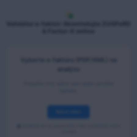
Validátor e-faktúr: Skontrolujte ZUGFeRD
& Factur-X online
Vyberte e-faktúru (PDF/XML) na
analýzu
Presuňte svoj súbor sem alebo použite
tlačidlo.
Nahrať súbor
Ukladanie len na spracovanie • Bez zverejnenia tretím
stranám