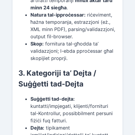
artifatti temporanji
mhux aktar tard
minn 24 siegħa
.
Natura tal-ipproċessar:
riċeviment,
ħażna temporanja, estrazzjoni (eż.,
XML minn PDF), parsing/validazzjoni,
output fil-browser.
Skop:
fornitura tal-għodda ta’
validazzjoni; l-ebda pproċessar għal
skopijiet proprji.
3. Kategoriji ta’ Dejta /
Suġġetti tad-Dejta
Suġġetti tad-dejta:
kuntatti/impjegati, klijenti/fornituri
tal-Kontrollur, possibbilment persuni
fiżiċi fuq fatturi.
Dejta:
tipikament