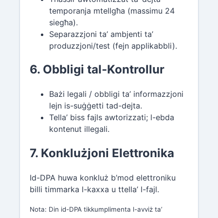
temporanja mtellgħa (massimu 24
siegħa).
Separazzjoni ta’ ambjenti ta’
produzzjoni/test (fejn applikabbli).
6. Obbligi tal-Kontrollur
Bażi legali / obbligi ta’ informazzjoni
lejn is-suġġetti tad-dejta.
Tella’ biss fajls awtorizzati; l-ebda
kontenut illegali.
7. Konklużjoni Elettronika
Id-DPA huwa konkluż b’mod elettroniku
billi timmarka l-kaxxa u ttella’ l-fajl.
Nota: Din id-DPA tikkumplimenta l-avviż ta’