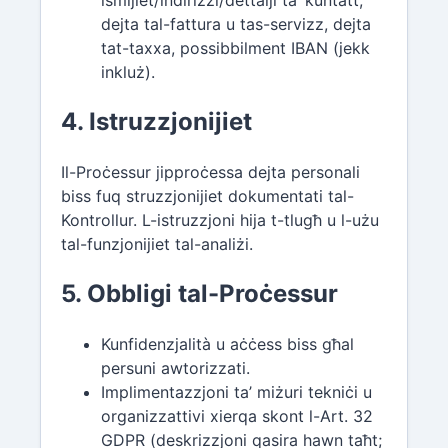
ismijiet/indirizzi/dettalji ta’ kuntatt,
dejta tal-fattura u tas-servizz, dejta
tat-taxxa, possibbilment IBAN (jekk
inkluż).
4. Istruzzjonijiet
Il-Proċessur jipproċessa dejta personali
biss fuq struzzjonijiet dokumentati tal-
Kontrollur. L-istruzzjoni hija t-tlugħ u l-użu
tal-funzjonijiet tal-analiżi.
5. Obbligi tal-Proċessur
Kunfidenzjalità u aċċess biss għal
persuni awtorizzati.
Implimentazzjoni ta’ miżuri tekniċi u
organizzattivi xierqa skont l-Art. 32
GDPR (deskrizzjoni qasira hawn taħt;