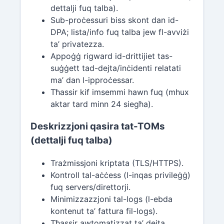
dettalji fuq talba).
Sub-proċessuri biss skont dan id-
DPA; lista/info fuq talba jew fl-avviżi
ta’ privatezza.
Appoġġ rigward id-drittijiet tas-
suġġett tad-dejta/inċidenti relatati
ma’ dan l-ipproċessar.
Tħassir kif imsemmi hawn fuq (mhux
aktar tard minn 24 siegħa).
Deskrizzjoni qasira tat-TOMs
(dettalji fuq talba)
Trażmissjoni kriptata (TLS/HTTPS).
Kontroll tal-aċċess (l-inqas privileġġ)
fuq servers/direttorji.
Minimizzazzjoni tal-logs (l-ebda
kontenut ta’ fattura fil-logs).
Tħassir awtomatizzat ta’ dejta