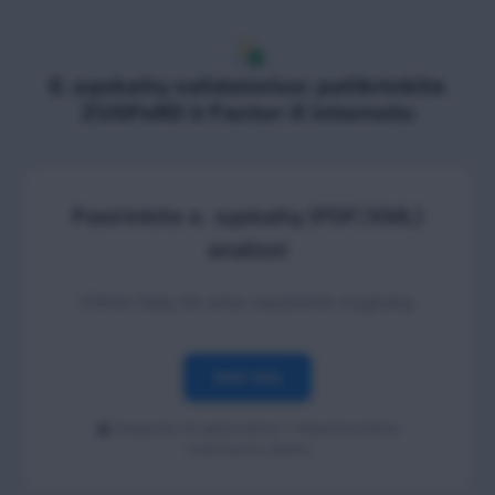
E. sąskaitų validatorius: patikrinkite
ZUGFeRD ir Factur-X internetu
Pasirinkite e. sąskaitą (PDF/XML)
analizei
Vilkite failą čia arba naudokite mygtuką.
Įkelti failą
Saugoma tik apdorojimui • Neperduodama
trečiosioms šalims