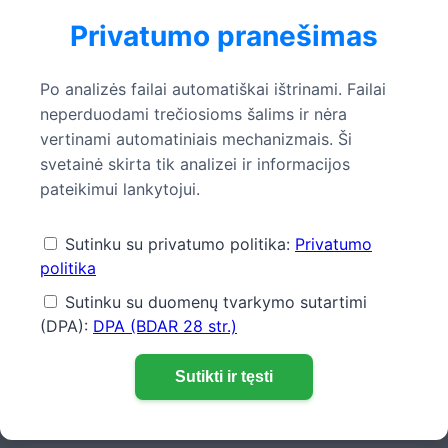
skaitmeninės transformacijos kelyje ir
Privatumo pranešimas
įgyvendiname sudėtingus programinės įrangos
projektus su aistra bei Šiaurės Vokietijai
Po analizės failai automatiškai ištrinami. Failai
būdingu tiesumu.
Mielai padėsime ir jums
neperduodami trečiosioms šalims ir nėra
įgyvendinti jūsų individualų programinės
vertinami automatiniais mechanizmais. Ši
įrangos ar automatizavimo projektą –
svetainė skirta tik analizei ir informacijos
susisiekite su mumis!
pateikimui lankytojui.
Atsisiųsti bandomuosius failus:
Sutinku su privatumo politika:
Privatumo
politika
ZUGFeRD v1 pavyzdys (XML)
Sutinku su duomenų tvarkymo sutartimi
ZUGFeRD v2 / Factur-X pavyzdys (XML)
(DPA):
DPA (BDAR 28 str.)
Dažniausiai užduodami klausimai
Sutikti ir tęsti
(DUK)