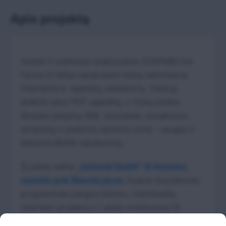
Apie projektą
Greitai ir patikimai analizuokite ZUGFeRD bei
Factur-X failus naudodami mūsų nemokamą
internetinį e. sąskaitų validatorių. Tiesiog
įkelkite savo PDF sąskaitą, o mūsų įrankis
ištrauks įterptus XML duomenis, vizualizuos
struktūrą ir patikrins techninį turinį – saugiai ir
laikantis BDAR reikalavimų.
Šį įrankį teikia
„netzmal GmbH“ iš Huzumo,
esančio prie Šiaurės jūros
. Esame šiuolaikinės
programinės įrangos kūrimo, individualių
interneto projektų ir į ateitį orientuotos DI
automatizacijos ekspertai. Padedame įmonėms