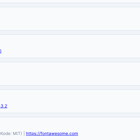
0
.3.2
 Kode: MIT) |
https://fontawesome.com