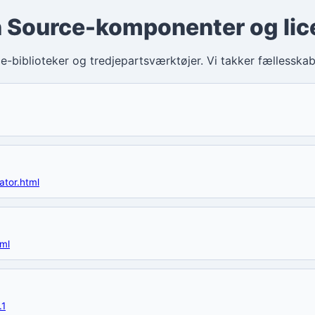
 Source-komponenter og lic
-biblioteker og tredjepartsværktøjer. Vi takker fællesskabe
ator.html
tml
.1