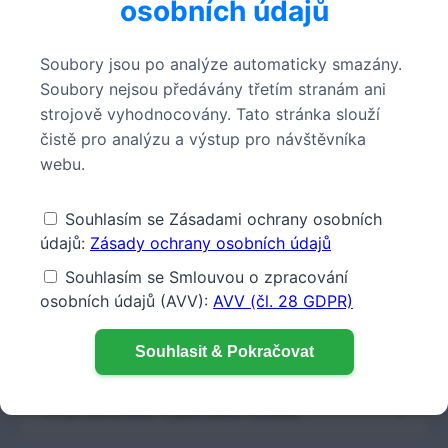
osobních údajů
Podporujeme firmy v digitální transformaci a
realizujeme komplexní softwarové projekty s
Soubory jsou po analýze automaticky smazány.
vášní a severoněmeckou přímočarostí.
Rádi
Soubory nejsou předávány třetím stranám ani
podpoříme i vás při realizaci vašeho
strojově vyhodnocovány. Tato stránka slouží
individuálního softwarového nebo
čistě pro analýzu a výstup pro návštěvníka
automatizačního projektu – kontaktujte nás!
webu.
Stáhnout testovací soubory:
Souhlasím se Zásadami ochrany osobních
údajů:
Zásady ochrany osobních údajů
Příklad ZUGFeRD v1 (XML)
Souhlasím se Smlouvou o zpracování
Příklad ZUGFeRD v2 / Factur-X (XML)
osobních údajů (AVV):
AVV (čl. 28 GDPR)
Často kladené otázky (FAQ)
Souhlasit & Pokračovat
Co je ZUGFeRD a jaké jsou rozdíly?